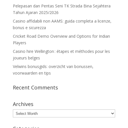
Pelepasan dan Pentas Seni TK Strada Bina Sejahtera
Tahun Ajaran 2025/2026
Casino affidabili non AAMS: guida completa a licenze,
bonus e sicurezza
Cricket Road Demo Overview and Options for Indian
Players
Casino hire Wellington : étapes et méthodes pour les
joueurs belges
Velwins bonusgids: overzicht van bonussen,
voorwaarden en tips
Recent Comments
Archives
Archives