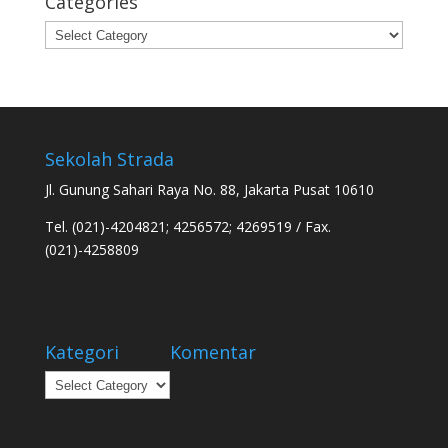
Categories
Categories
Sekolah Strada
Jl. Gunung Sahari Raya No. 88, Jakarta Pusat 10610
Tel. (021)-4204821; 4256572; 4269519 / Fax.
(021)-4258809
Kategori
Komentar
Kategori