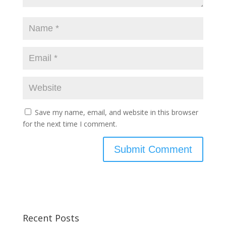
Save my name, email, and website in this browser
for the next time I comment.
Recent Posts