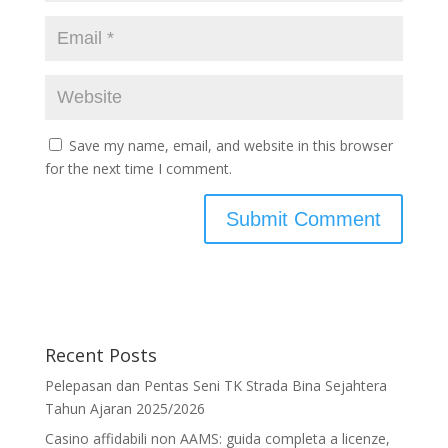
Save my name, email, and website in this browser
for the next time I comment.
Recent Posts
Pelepasan dan Pentas Seni TK Strada Bina Sejahtera
Tahun Ajaran 2025/2026
Casino affidabili non AAMS: guida completa a licenze,