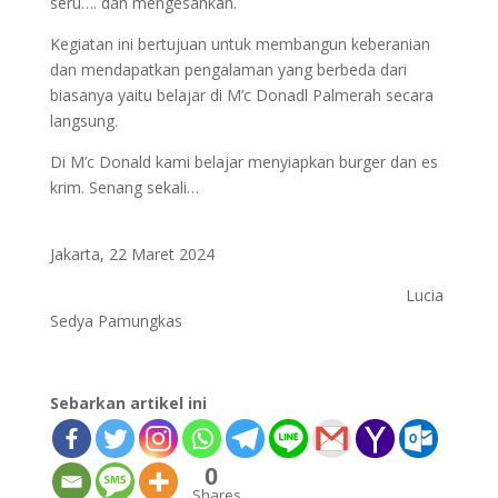
seru…. dan mengesankan.
Kegiatan ini bertujuan untuk membangun keberanian
dan mendapatkan pengalaman yang berbeda dari
biasanya yaitu belajar di M’c Donadl Palmerah secara
langsung.
Di M’c Donald kami belajar menyiapkan burger dan es
krim. Senang sekali…
Jakarta, 22 Maret 2024
Lucia
Sedya Pamungkas
Sebarkan artikel ini
0
Shares