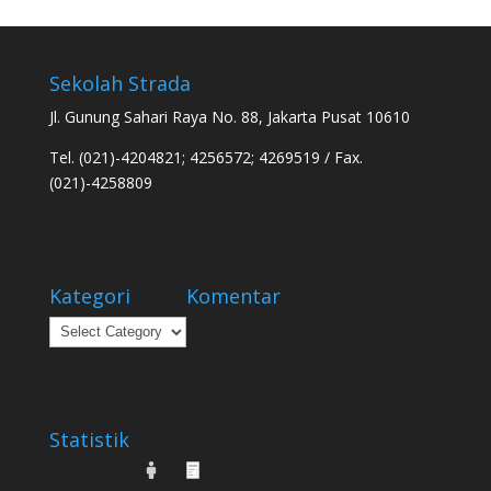
Sekolah Strada
Jl. Gunung Sahari Raya No. 88, Jakarta Pusat 10610
Tel. (021)-4204821; 4256572; 4269519 / Fax.
(021)-4258809
Kategori
Komentar
Kategori
Statistik